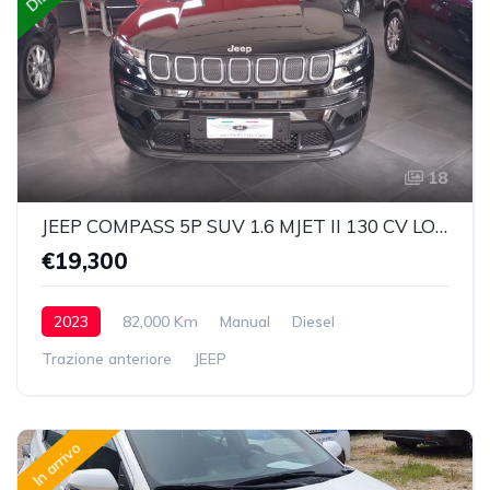
18
JEEP COMPASS 5P SUV 1.6 MJET II 130 CV LONGITUDE EURO 6 D
€19,300
2023
82,000 Km
Manual
Diesel
Trazione anteriore
JEEP
In arrivo