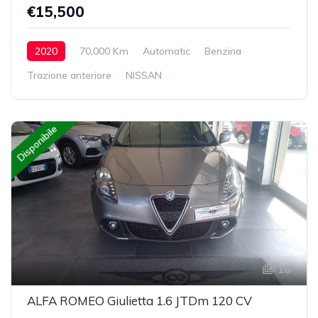
€15,500
2020
70,000 Km
Automatic
Benzina
Trazione anteriore
NISSAN
Disponibile
16
ALFA ROMEO Giulietta 1.6 JTDm 120 CV