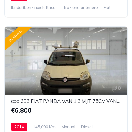
Ibrida (benzina/elettrica)
Trazione anteriore
Fiat
In arrivo
8
cod 383 FIAT PANDA VAN 1.3 MJT 75CV VAN CLIMBING 4X4 2P.POP
€6,800
2014
145,000 Km
Manual
Diesel