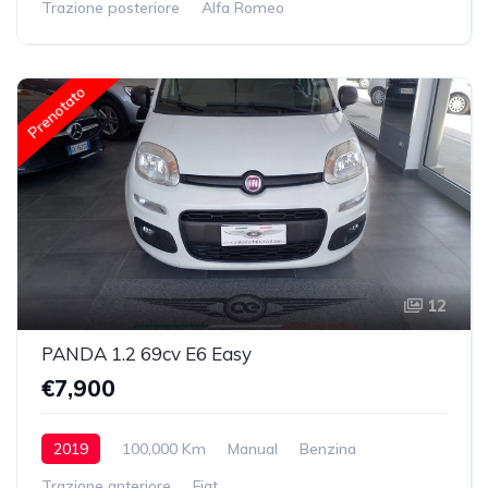
Trazione posteriore
Alfa Romeo
Prenotato
12
PANDA 1.2 69cv E6 Easy
€7,900
2019
100,000 Km
Manual
Benzina
Trazione anteriore
Fiat