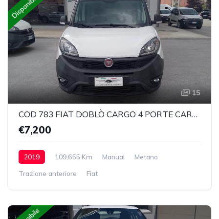
Disponibile
15
COD 783 FIAT DOBLÒ CARGO 4 PORTE CARGO 1.4 T-JET NATURAL POWER SX EURO6
€7,200
2019
109,655 Km
Manual
Metano
Trazione anteriore
Fiat