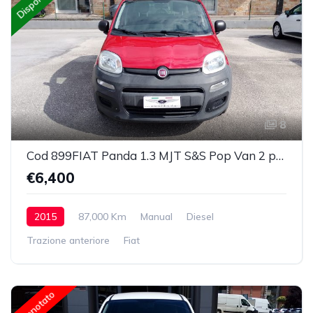
Disponibile
8
Cod 899FIAT Panda 1.3 MJT S&S Pop Van 2 posti
€6,400
2015
87,000 Km
Manual
Diesel
Trazione anteriore
Fiat
Prenotato