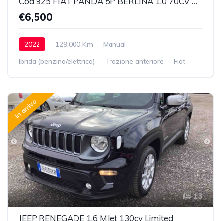
Cod 925 FIAT PANDA 5P BERLINA 1.0 70CV HYBRID EURO 6D VAN 2 P. POP
€6,500
2022
129,000 Km
Manual
Ibrida (benzina/elettrica)
Trazione anteriore
Fiat
In arrivo
13
JEEP RENEGADE 1.6 MJet 130cv Limited