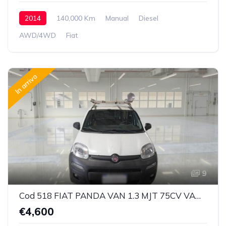
2014
140,000 Km
Manual
Diesel
AWD/4WD
Fiat
In arrivo
9
Cod 518 FIAT PANDA VAN 1.3 MJT 75CV VAN CLIMBING 4X4 2P.POP
€4,600