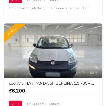
Ibrida (benzina/elettrica)
Trazione anteriore
Fiat
In arrivo
9
cod 775 FIAT PANDA 5P BERLINA 1.0 70CV HYBRID EURO 6D VAN 2 P. POP
€6,200
2021
139,000 Km
Manual