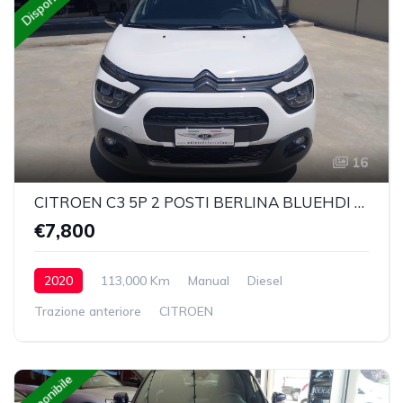
Disponibile
16
CITROEN C3 5P 2 POSTI BERLINA BLUEHDI 100 SeS FEEL
€7,800
2020
113,000 Km
Manual
Diesel
Trazione anteriore
CITROEN
Disponibile