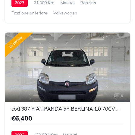
2023
61,000 Km
Manual
Benzina
Trazione anteriore
Volkswagen
In arrivo
9
cod 387 FIAT PANDA 5P BERLINA 1.0 70CV HYBRID EURO 6D VAN 2 P. POP
€6,400
2022
129,000 Km
Manual