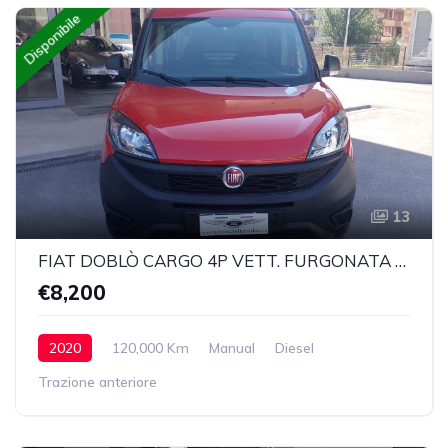
Disponibile
13
FIAT DOBLÒ CARGO 4P VETT. FURGONATA CH1 LOUNGE 1.6 MJET 105CV E6D SeS
€8,200
2020
120,000 Km
Manual
Diesel
Trazione anteriore