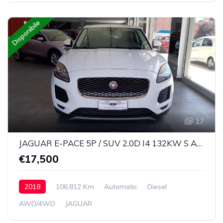
Disponibile
17
JAGUAR E-PACE 5P / SUV 2.0D I4 132KW S AUTO AWD 4x4 9 marce
€17,500
2018
106,812 Km
Automatic
Diesel
AWD/4WD
JAGUAR