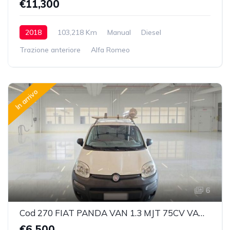
€11,300
2018
103,218 Km
Manual
Diesel
Trazione anteriore
Alfa Romeo
In arrivo
6
Cod 270 FIAT PANDA VAN 1.3 MJT 75CV VAN CLIMBING 4X4 2P.POP
€6,500