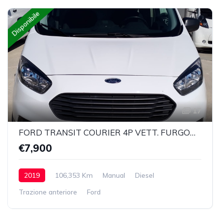
Disponibile
17
FORD TRANSIT COURIER 4P VETT. FURGONATA 1.5 TDCI 75 CV TREND
€7,900
2019
106,353 Km
Manual
Diesel
Trazione anteriore
Ford