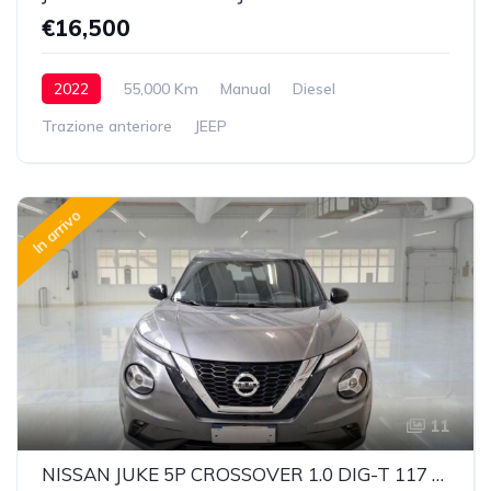
€16,500
2022
55,000 Km
Manual
Diesel
Trazione anteriore
JEEP
In arrivo
11
NISSAN JUKE 5P CROSSOVER 1.0 DIG-T 117 N-CONNECTA DCT