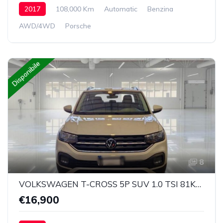
2017
108,000 Km
Automatic
Benzina
AWD/4WD
Porsche
Disponibile
8
VOLKSWAGEN T-CROSS 5P SUV 1.0 TSI 81KW STYLE E6D
€16,900