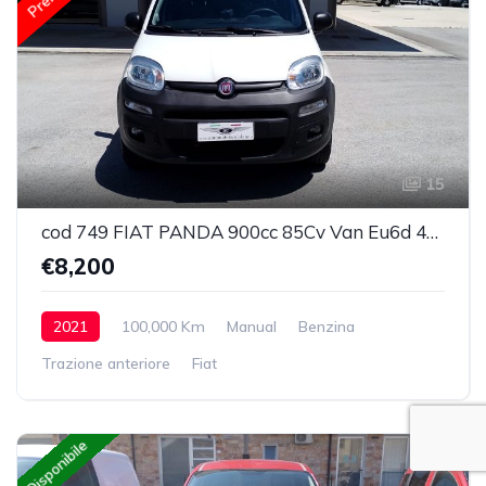
15
cod 749 FIAT PANDA 900cc 85Cv Van Eu6d 4X4 2p.POP
€8,200
2021
100,000 Km
Manual
Benzina
Trazione anteriore
Fiat
Disponibile