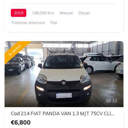
2019
198,000 Km
Manual
Diesel
Trazione anteriore
Fiat
In arrivo
11
Cod 214 FIAT PANDA VAN 1.3 MJT 75CV CLIMBING 4X4 2P.POP
€6,800