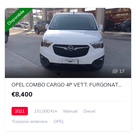
Disponibile
17
OPEL COMBO CARGO 4P VETT. FURGONATA 1.5 DIESEL 100CV EDITION L1 650 KG MT6
€8,400
2021
151,000 Km
Manual
Diesel
Trazione anteriore
OPEL