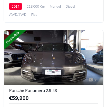
2014
218,000 Km
Manual
Diesel
AWD/4WD
Fiat
Disponibile
31
Porsche Panamera 2.9 4S
€59,900