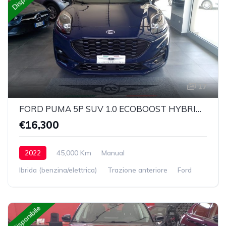
17
FORD PUMA 5P SUV 1.0 ECOBOOST HYBRID 125CV ST-LINE
€16,300
2022
45,000 Km
Manual
Ibrida (benzina/elettrica)
Trazione anteriore
Ford
Disponibile