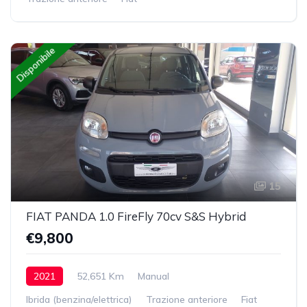
Disponibile
15
FIAT PANDA 1.0 FireFly 70cv S&S Hybrid
€9,800
2021
52,651 Km
Manual
Ibrida (benzina/elettrica)
Trazione anteriore
Fiat