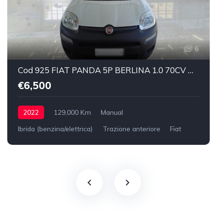
6
Cod 925 FIAT PANDA 5P BERLINA 1.0 70CV HYBRID EURO 6D VAN 2 P. POP
€6,500
2022
129,000 Km
Manual
Ibrida (benzina/elettrica)
Trazione anteriore
Fiat