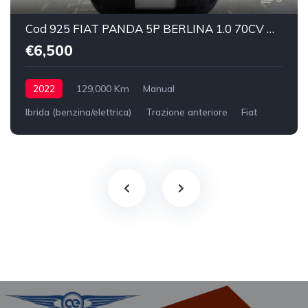
Cod 925 FIAT PANDA 5P BERLINA 1.0 70CV HYBRID EURO 6D VAN 2 P. POP
€6,500
2022
129,000 Km
Manual
Ibrida (benzina/elettrica)
Trazione anteriore
Fiat