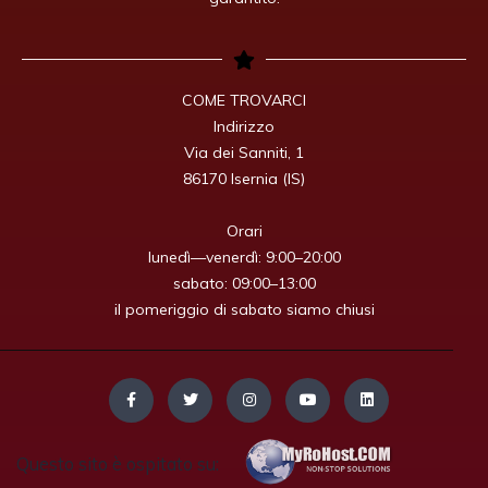
COME TROVARCI

Indirizzo

Via dei Sanniti, 1

86170 Isernia (IS)

Orari

lunedì—venerdì: 9:00–20:00

sabato: 09:00–13:00

il pomeriggio di sabato siamo chiusi
Questo sito è ospitato su: