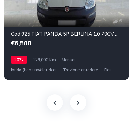
6
Cod 925 FIAT PANDA 5P BERLINA 1.0 70CV HYBRID EURO 6D VAN 2 P. POP
€6,500
2022
129,000 Km
Manual
Ibrida (benzina/elettrica)
Trazione anteriore
Fiat