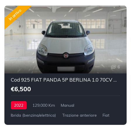
In arrivo
6
Cod 925 FIAT PANDA 5P BERLINA 1.0 70CV HYBRID EURO 6D VAN 2 P. POP
€6,500
2022
129,000 Km
Manual
Ibrida (benzina/elettrica)
Trazione anteriore
Fiat