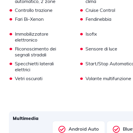
automatico, 2 zone
clima
•
•
Controllo trazione
Cruise Control
•
•
Fari Bi-Xenon
Fendinebbia
•
•
Immobilizzatore
Isofix
elettronico
•
•
Riconoscimento dei
Sensore di luce
segnali stradali
•
•
Specchietti laterali
Start/Stop Automatic
elettrici
•
•
Vetri oscurati
Volante multifunzione
Multimedia
Android Auto
Blue