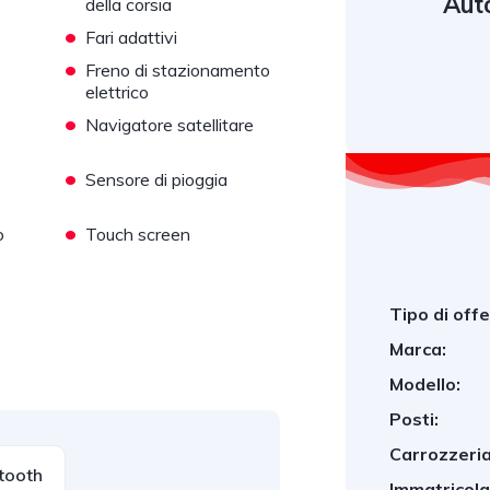
Auto
della corsia
•
Fari adattivi
•
Freno di stazionamento
elettrico
•
Navigatore satellitare
•
Sensore di pioggia
•
o
Touch screen
Tipo di offe
Marca:
Modello:
Posti:
Carrozzeria
tooth
Immatricol