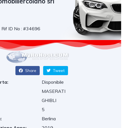
mobiliercolano srl
Rif ID No : #34696
Share
Tweet
rta:
Disponibile
MASERATI
GHIBLI
5
:
Berlina
azione Anno:
2019