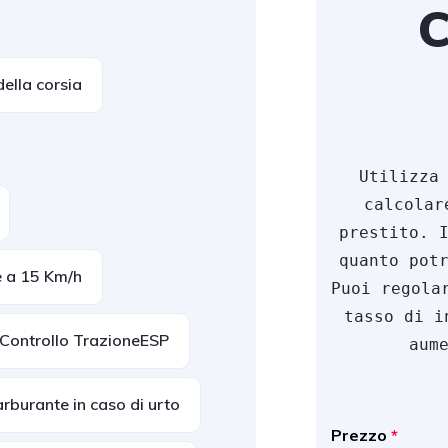
C
ella corsia
Utilizza 
calcolar
prestito. I
quanto potr
e a 15 Km/h
Puoi regola
tasso di i
Controllo TrazioneESP
aum
rburante in caso di urto
Prezzo
*