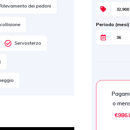
Rilevamento dei pedoni
collisione
Periodo (mesi
Servosterzo
t
cheggio
Pagam
o mens
€986.