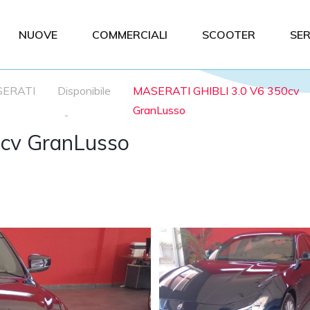
NUOVE
COMMERCIALI
SCOOTER
SER
ERATI
Disponibile
MASERATI GHIBLI 3.0 V6 350cv
GranLusso
cv GranLusso