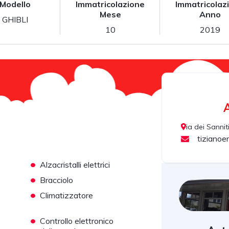
Modello
Immatricolazione
Immatricolaz
Mese
Anno
GHIBLI
10
2019
Via dei Sanniti
tiziano
•
Alzacristalli elettrici
•
Bracciolo
•
Climatizzatore
•
Controllo elettronico