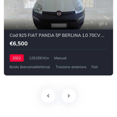
6
Cod 925 FIAT PANDA 5P BERLINA 1.0 70CV HYBRID EURO 6D VAN 2 P. POP
€6,500
2022
129,000 Km
Manual
Ibrida (benzina/elettrica)
Trazione anteriore
Fiat