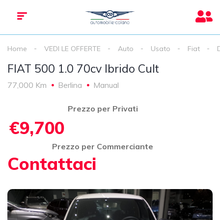
Home
VEDI LE OFFERTE
Auto
Usato
Fiat
FIAT 500 1.0 70cv Ibrido Cult
77,000 Km
Berlina
Manual
Prezzo per Privati
€9,700
Prezzo per Commerciante
Contattaci