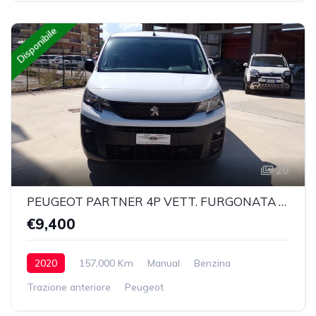
Disponibile
20
PEUGEOT PARTNER 4P VETT. FURGONATA L1 BLUEHDI 100CV PREMIUM
€9,400
2020
157,000 Km
Manual
Benzina
Trazione anteriore
Peugeot