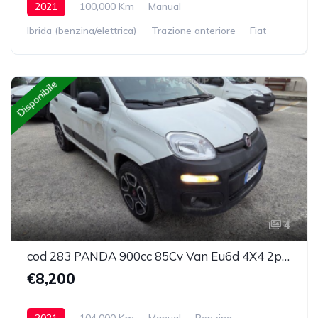
2021
100,000 Km
Manual
Ibrida (benzina/elettrica)
Trazione anteriore
Fiat
Disponibile
4
cod 283 PANDA 900cc 85Cv Van Eu6d 4X4 2p.POP
€8,200
2021
104,000 Km
Manual
Benzina