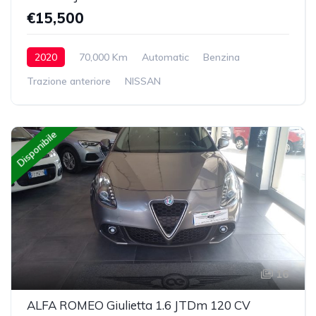
€15,500
2020
70,000 Km
Automatic
Benzina
Trazione anteriore
NISSAN
Disponibile
16
ALFA ROMEO Giulietta 1.6 JTDm 120 CV