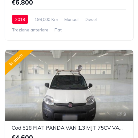
€6,800
2019
198,000 Km
Manual
Diesel
Trazione anteriore
Fiat
In arrivo
9
Cod 518 FIAT PANDA VAN 1.3 MJT 75CV VAN CLIMBING 4X4 2P.POP
€4,600