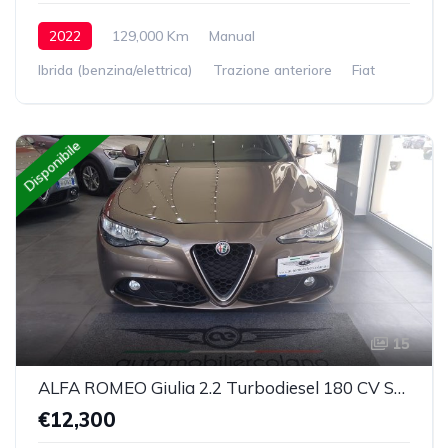
2022
129,000 Km
Manual
Ibrida (benzina/elettrica)
Trazione anteriore
Fiat
Disponibile
15
ALFA ROMEO Giulia 2.2 Turbodiesel 180 CV Super
€12,300