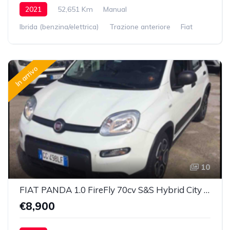
2021
52,651 Km
Manual
Ibrida (benzina/elettrica)
Trazione anteriore
Fiat
In arrivo
10
FIAT PANDA 1.0 FireFly 70cv S&S Hybrid City Life
€8,900