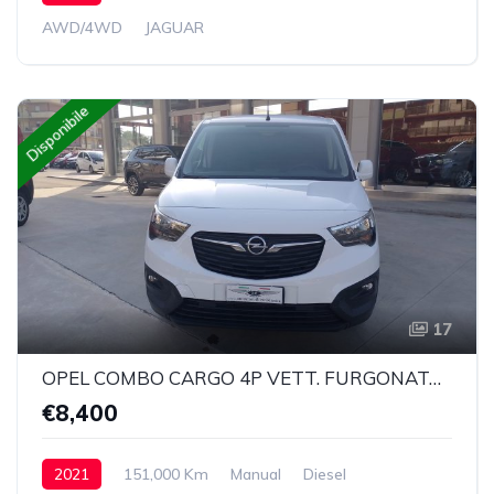
AWD/4WD
JAGUAR
Disponibile
17
OPEL COMBO CARGO 4P VETT. FURGONATA 1.5 DIESEL 100CV EDITION L1 650 KG MT6
€8,400
2021
151,000 Km
Manual
Diesel