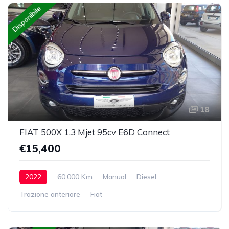
Disponibile
18
FIAT 500X 1.3 Mjet 95cv E6D Connect
€15,400
2022
60,000 Km
Manual
Diesel
Trazione anteriore
Fiat