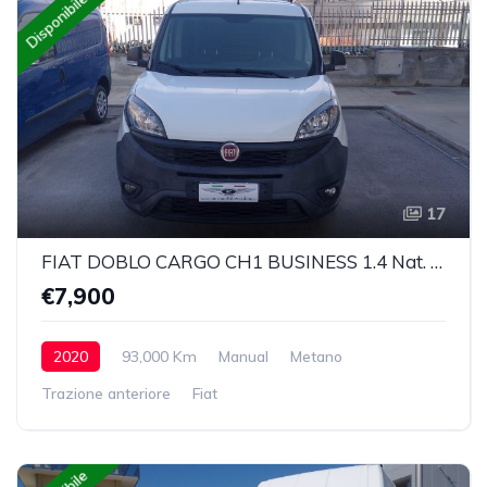
Disponibile
17
FIAT DOBLO CARGO CH1 BUSINESS 1.4 Nat. Power 120cv E6D
€7,900
2020
93,000 Km
Manual
Metano
Trazione anteriore
Fiat