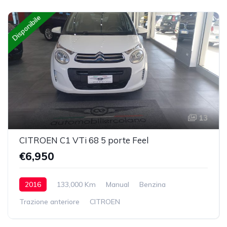
Disponibile
13
CITROEN C1 VTi 68 5 porte Feel
€6,950
2016
133,000 Km
Manual
Benzina
Trazione anteriore
CITROEN