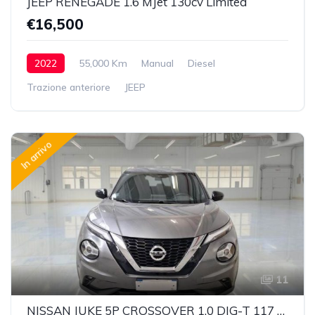
JEEP RENEGADE 1.6 MJet 130cv Limited
€16,500
2022
55,000 Km
Manual
Diesel
Trazione anteriore
JEEP
In arrivo
11
NISSAN JUKE 5P CROSSOVER 1.0 DIG-T 117 N-CONNECTA DCT