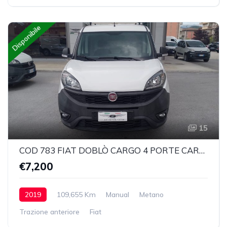
Disponibile
15
COD 783 FIAT DOBLÒ CARGO 4 PORTE CARGO 1.4 T-JET NATURAL POWER SX EURO6
€7,200
2019
109,655 Km
Manual
Metano
Trazione anteriore
Fiat