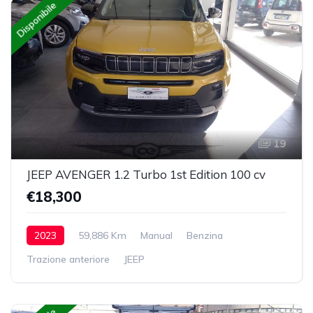
Disponibile
19
JEEP AVENGER 1.2 Turbo 1st Edition 100 cv
€18,300
2023
59,886 Km
Manual
Benzina
Trazione anteriore
JEEP