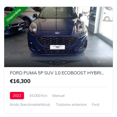
Disponibile
17
FORD PUMA 5P SUV 1.0 ECOBOOST HYBRID 125CV ST-LINE
€16,300
2022
45,000 Km
Manual
Ibrida (benzina/elettrica)
Trazione anteriore
Ford