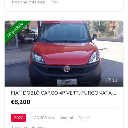
Trazione anteriore
Ford
Disponibile
13
FIAT DOBLÒ CARGO 4P VETT. FURGONATA CH1 LOUNGE 1.6 MJET 105CV E6D SeS
€8,200
2020
120,000 Km
Manual
Diesel
Trazione anteriore