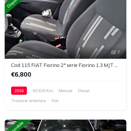
Disponibile
7
Cod 115 FIAT Fiorino 2ª serie Fiorino 1.3 MJT 95CV Furgone Adventure
€6,800
2016
63,616 Km
Manual
Diesel
Trazione anteriore
Fiat
Disponibile