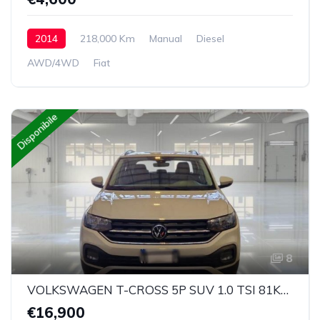
2014
218,000 Km
Manual
Diesel
AWD/4WD
Fiat
Disponibile
8
VOLKSWAGEN T-CROSS 5P SUV 1.0 TSI 81KW STYLE E6D
€16,900