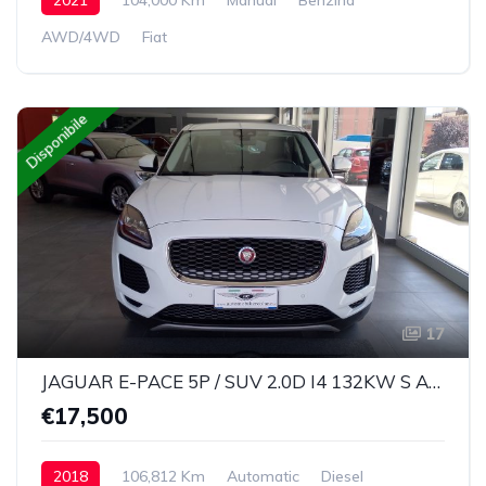
AWD/4WD
Fiat
Disponibile
17
JAGUAR E-PACE 5P / SUV 2.0D I4 132KW S AUTO AWD 4x4 9 marce
€17,500
2018
106,812 Km
Automatic
Diesel