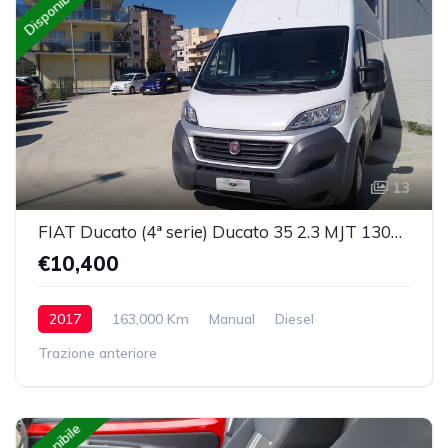
Disponibile
13
FIAT Ducato (4ª serie) Ducato 35 2.3 MJT 130CV PLM-SL-TA Furgone Maxi
€10,400
2017
163,000 Km
Manual
Diesel
Trazione anteriore