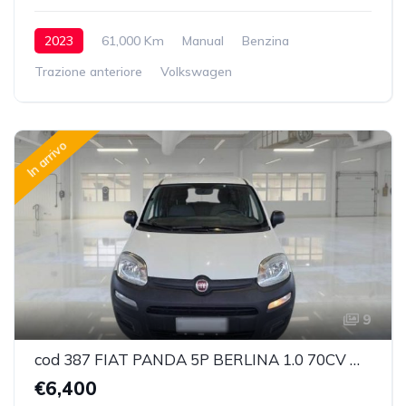
2023
61,000 Km
Manual
Benzina
Trazione anteriore
Volkswagen
In arrivo
9
cod 387 FIAT PANDA 5P BERLINA 1.0 70CV HYBRID EURO 6D VAN 2 P. POP
€6,400