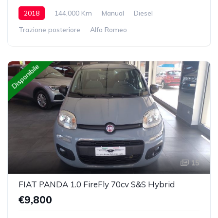
2018
144,000 Km
Manual
Diesel
Trazione posteriore
Alfa Romeo
Disponibile
15
FIAT PANDA 1.0 FireFly 70cv S&S Hybrid
€9,800