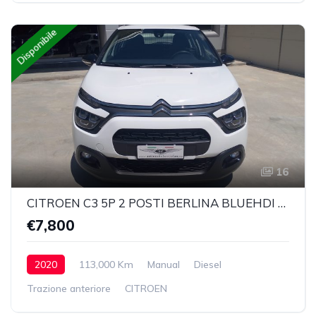
Disponibile
16
CITROEN C3 5P 2 POSTI BERLINA BLUEHDI 100 SeS FEEL
€7,800
2020
113,000 Km
Manual
Diesel
Trazione anteriore
CITROEN