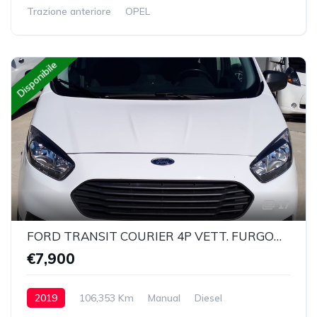
Trazione anteriore
OPEL
Disponibile
17
FORD TRANSIT COURIER 4P VETT. FURGONATA 1.5 TDCI 75 CV TREND
€7,900
2019
106,353 Km
Manual
Diesel