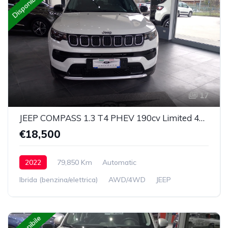
Disponibile
17
JEEP COMPASS 1.3 T4 PHEV 190cv Limited 4xe Auto
€18,500
2022
79,850 Km
Automatic
Ibrida (benzina/elettrica)
AWD/4WD
JEEP