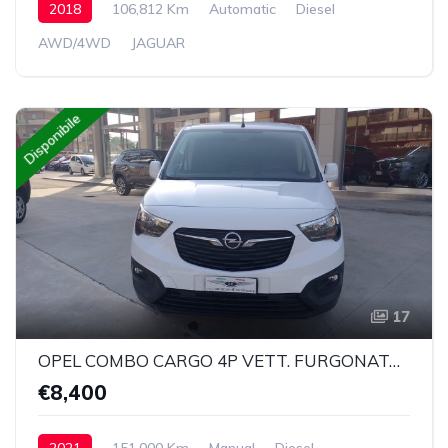
2018
106,812 Km
Automatic
Diesel
AWD/4WD
JAGUAR
Disponibile
17
OPEL COMBO CARGO 4P VETT. FURGONATA 1.5 DIESEL 100CV EDITION L1 650 KG MT6
€8,400
2021
151,000 Km
Manual
Diesel