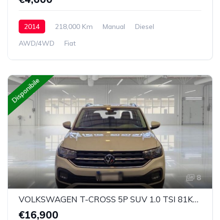
2014
218,000 Km
Manual
Diesel
AWD/4WD
Fiat
Disponibile
8
VOLKSWAGEN T-CROSS 5P SUV 1.0 TSI 81KW STYLE E6D
€16,900