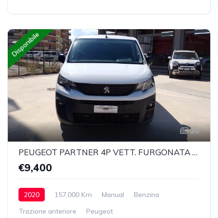
Disponibile
20
PEUGEOT PARTNER 4P VETT. FURGONATA L1 BLUEHDI 100CV PREMIUM
€9,400
2020
157,000 Km
Manual
Benzina
Trazione anteriore
Peugeot