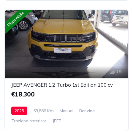
Disponibile
19
JEEP AVENGER 1.2 Turbo 1st Edition 100 cv
€18,300
2023
59,886 Km
Manual
Benzina
Trazione anteriore
JEEP