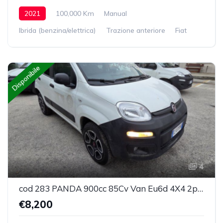
2021
100,000 Km
Manual
Ibrida (benzina/elettrica)
Trazione anteriore
Fiat
Disponibile
4
cod 283 PANDA 900cc 85Cv Van Eu6d 4X4 2p.POP
€8,200