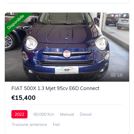
Disponibile
18
FIAT 500X 1.3 Mjet 95cv E6D Connect
€15,400
2022
60,000 Km
Manual
Diesel
Trazione anteriore
Fiat