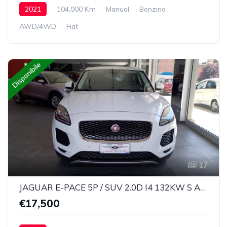
2021
104,000 Km
Manual
Benzina
AWD/4WD
Fiat
Disponibile
17
JAGUAR E-PACE 5P / SUV 2.0D I4 132KW S AUTO AWD 4x4 9 marce
€17,500