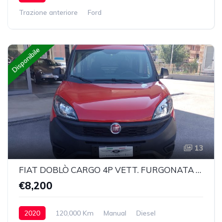
Trazione anteriore
Ford
Disponibile
13
FIAT DOBLÒ CARGO 4P VETT. FURGONATA CH1 LOUNGE 1.6 MJET 105CV E6D SeS
€8,200
2020
120,000 Km
Manual
Diesel