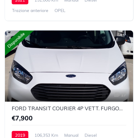
Trazione anteriore
OPEL
Disponibile
17
FORD TRANSIT COURIER 4P VETT. FURGONATA 1.5 TDCI 75 CV TREND
€7,900
2019
106,353 Km
Manual
Diesel