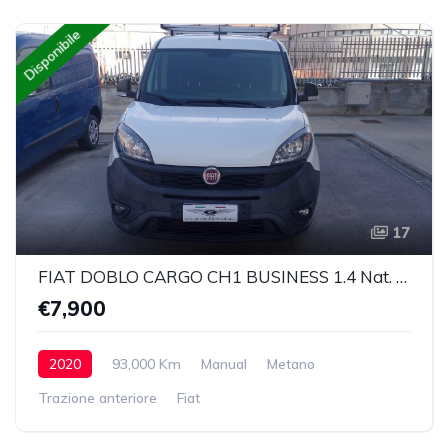
Disponibile
17
FIAT DOBLO CARGO CH1 BUSINESS 1.4 Nat. Power 120cv E6D
€7,900
2020
93,000 Km
Manual
Metano
Trazione anteriore
Fiat