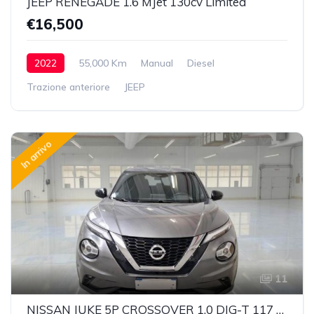
JEEP RENEGADE 1.6 MJet 130cv Limited
€16,500
2022
55,000 Km
Manual
Diesel
Trazione anteriore
JEEP
In arrivo
11
NISSAN JUKE 5P CROSSOVER 1.0 DIG-T 117 N-CONNECTA DCT