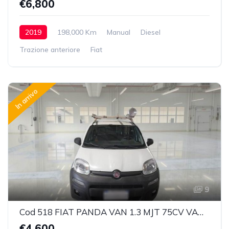
€6,800
2019
198,000 Km
Manual
Diesel
Trazione anteriore
Fiat
In arrivo
9
Cod 518 FIAT PANDA VAN 1.3 MJT 75CV VAN CLIMBING 4X4 2P.POP
€4,600