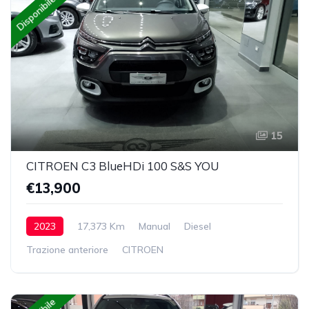
Disponibile
15
CITROEN C3 BlueHDi 100 S&S YOU
€13,900
2023
17,373 Km
Manual
Diesel
Trazione anteriore
CITROEN