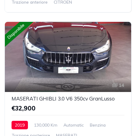
Trazione anteriore
CITROEN
Disponibile
14
MASERATI GHIBLI 3.0 V6 350cv GranLusso
€32,900
2019
130,000 Km
Automatic
Benzina
Trazione posteriore
MASERATI