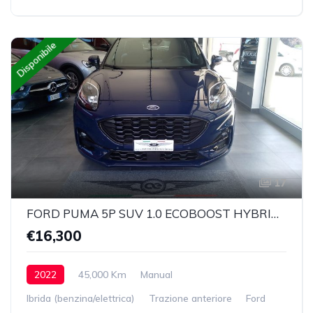
Disponibile
17
FORD PUMA 5P SUV 1.0 ECOBOOST HYBRID 125CV ST-LINE
€16,300
2022
45,000 Km
Manual
Ibrida (benzina/elettrica)
Trazione anteriore
Ford