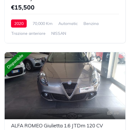
€15,500
2020
70,000 Km
Automatic
Benzina
Trazione anteriore
NISSAN
Disponibile
16
ALFA ROMEO Giulietta 1.6 JTDm 120 CV