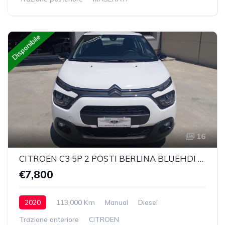
Disponibile
16
CITROEN C3 5P 2 POSTI BERLINA BLUEHDI 100 SeS FEEL
€7,800
2020
113,000 Km
Manual
Diesel
Trazione anteriore
CITROEN