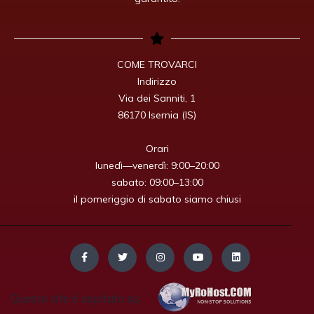
COME TROVARCI

Indirizzo

Via dei Sanniti, 1

86170 Isernia (IS)

Orari

lunedì—venerdì: 9:00–20:00

sabato: 09:00–13:00

il pomeriggio di sabato siamo chiusi
Questo sito è ospitato su: