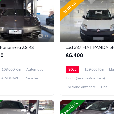
In arrivo
31
 Panamera 2.9 4S
00
€6,400
108,000 Km
Automatic
2022
129,000 Km
Ma
AWD/4WD
Porsche
Ibrida (benzina/elettrica)
Trazione anteriore
Fiat
Disponibile