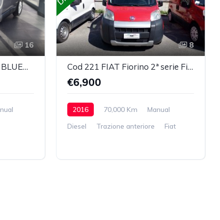
16
8
PEUGEOT 3008 5P SUV BLUEHDI 130 SeS BUSINESS
Cod 221 FIAT Fiorino 2ª serie Fiorino 1.3 MJT 95CV Furgone Adventure
€6,900
nual
2016
70,000 Km
Manual
Diesel
Trazione anteriore
Fiat