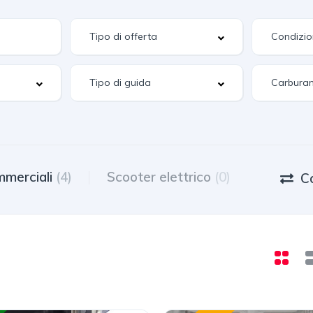
merciali
(4)
Scooter elettrico
(0)
C