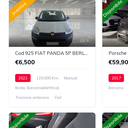
Disponibile
In arrivo
6
Cod 925 FIAT PANDA 5P BERLINA 1.0 70CV HYBRID EURO 6D VAN 2 P. POP
Porsche
€6,500
€59,9
2022
129,000 Km
Manual
2017
Ibrida (benzina/elettrica)
Benzina
Trazione anteriore
Fiat
Disponibile
Disponibile