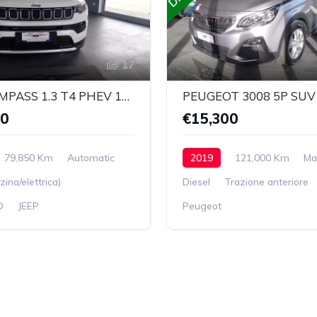
17
JEEP COMPASS 1.3 T4 PHEV 190cv Limited 4xe Auto
00
€15,300
79,850 Km
Automatic
2019
121,000 Km
Ma
zina/elettrica)
Diesel
Trazione anteriore
D
JEEP
Peugeot