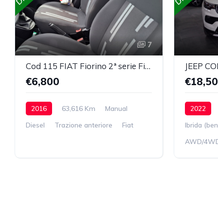
7
Cod 115 FIAT Fiorino 2ª serie Fiorino 1.3 MJT 95CV Furgone Adventure
€6,800
€18,5
2016
63,616 Km
Manual
2022
Diesel
Trazione anteriore
Fiat
Ibrida (ben
AWD/4W