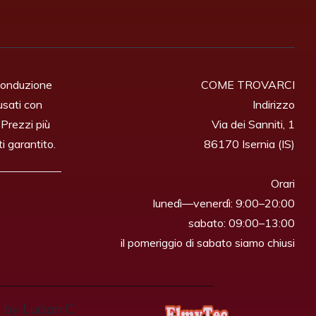
conduzione
COME TROVARCI

 usati con
Indirizzo

. Prezzi più
Via dei Sanniti, 1

ti garantito.
86170 Isernia (IS)

Orari

lunedì—venerdì: 9:00–20:00

sabato: 09:00–13:00

il pomeriggio di sabato siamo chiusi
 by Lucian C