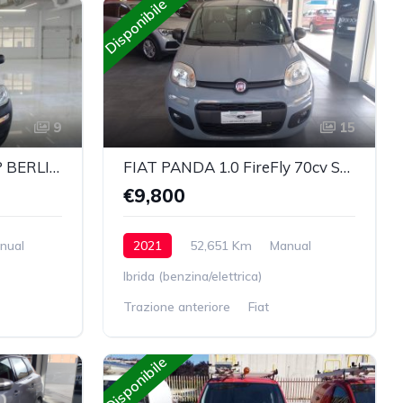
Disponibile
9
15
cod 387 FIAT PANDA 5P BERLINA 1.0 70CV HYBRID EURO 6D VAN 2 P. POP
FIAT PANDA 1.0 FireFly 70cv S&S Hybrid
€9,800
nual
2021
52,651 Km
Manual
Ibrida (benzina/elettrica)
Trazione anteriore
Fiat
Disponibile