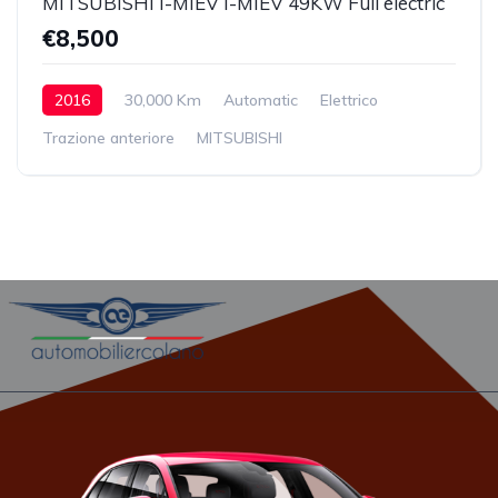
MITSUBISHI I-MIEV I-MIEV 49KW Full electric
€8,500
2016
30,000 Km
Automatic
Elettrico
Trazione anteriore
MITSUBISHI