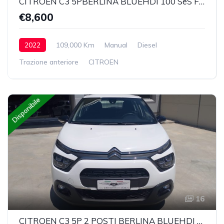
CITROEN C3 5PBERLINA BLUEHDI 100 SeS FEEL VAN
€8,600
2022
109,000 Km
Manual
Diesel
Trazione anteriore
CITROEN
Disponibile
16
CITROEN C3 5P 2 POSTI BERLINA BLUEHDI 100 SeS FEEL