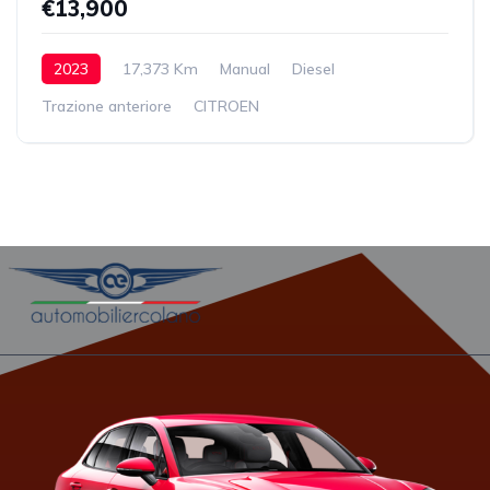
€13,900
2023
17,373 Km
Manual
Diesel
Trazione anteriore
CITROEN