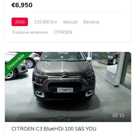
€6,950
2016
133,000 Km
Manual
Benzina
Trazione anteriore
CITROEN
Disponibile
15
CITROEN C3 BlueHDi 100 S&S YOU