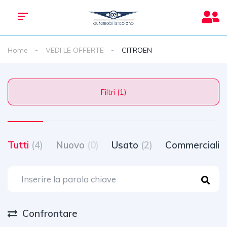
Home
VEDI LE OFFERTE
CITROEN
Filtri (1)
Tutti
(4)
Nuovo
(0)
Usato
(2)
Commerciali
(
Confrontare