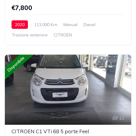
€7,800
2020
113,000 Km
Manual
Diesel
Trazione anteriore
CITROEN
Disponibile
13
CITROEN C1 VTi 68 5 porte Feel