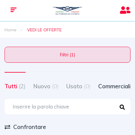
Home
VEDI LE OFFERTE
Filtri (1)
Tutti
(2)
Nuovo
(0)
Usato
(0)
Commerciali
(
Confrontare