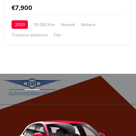
€7,900
2020
93,000 Km
Manual
Metano
Trazione anteriore
Fiat