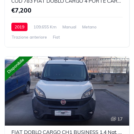
COD 783 FIAT DOBLÒ CARGO 4 PORTE CARGO 1.4 T-JET NATURAL POWER SX EURO6
€7,200
2019
109,655 Km
Manual
Metano
Trazione anteriore
Fiat
Disponibile
17
FIAT DOBLO CARGO CH1 BUSINESS 1.4 Nat. Power 120cv E6D