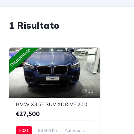
1 Risultato
Disponibile
21
BMW X3 5P SUV XDRIVE 20D MH48V BUSINESS ADVANTAGE 190 CV
€27,500
2021
96,400 Km
Automatic