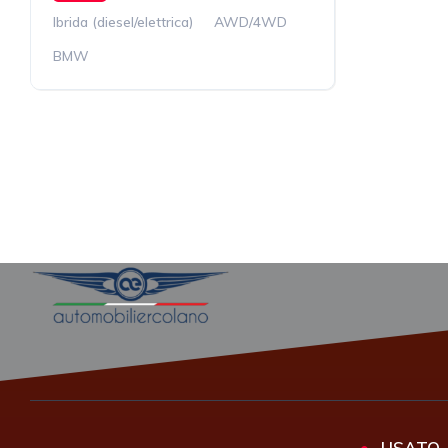
Ibrida (diesel/elettrica)
AWD/4WD
BMW
USATO