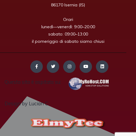
86170 Isernia (IS)

Orari

lunedì—venerdì: 9:00–20:00

sabato: 09:00–13:00

il pomeriggio di sabato siamo chiusi
Questo sito è ospitato su:
Design by Lucian C